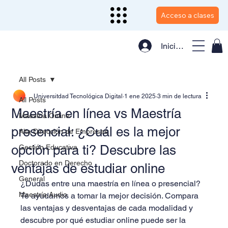
Acceso a clases
Iniciar sesión
All Posts
Universitdad Tecnológica Digital
1 ene 2025
3 min de lectura
All Posts
Maestría en línea vs Maestría
Maestría Online
presencial: ¿Cuál es la mejor
Alta Dirección de Empresas
opción para ti? Descubre las
Gestión Educativa
Doctorado en Derecho
ventajas de estudiar online
General
¿Dudas entre una maestría en línea o presencial? 
Maestría Audio
Te ayudamos a tomar la mejor decisión. Compara 
las ventajas y desventajas de cada modalidad y 
descubre por qué estudiar online puede ser la 