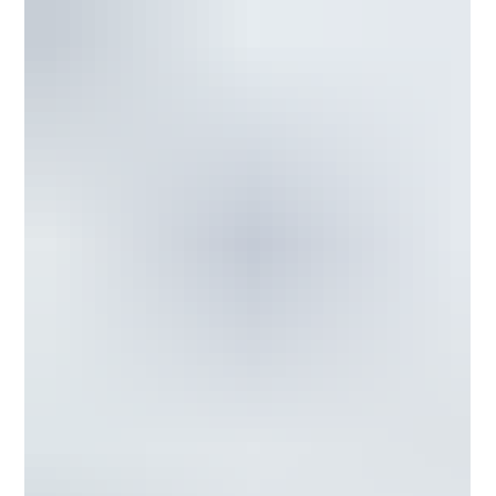
emocionales y estratégicos más poderosos , capaz de influir
directamente en la percepción, la memoria y la toma de
decisiones del espectador. Comprender la psicología del sonido
no es solo una ventaja técnica: es una competencia clave para
comunicól