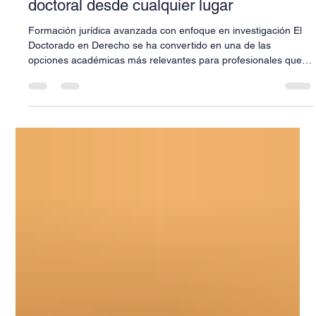
Universitdad Tecnológica Digital
9 feb
3 min de lectura
Doctorado en Derecho: formación
doctoral desde cualquier lugar
Formación jurídica avanzada con enfoque en investigación El
Doctorado en Derecho se ha convertido en una de las
opciones académicas más relevantes para profesionales que
buscan especializarse, generar conocimiento jurídico y
participar activamente en la transformación del sistema legal
contemporáneo. En este contexto, la Universidad UTED ofrece
un Doctorado en Derecho modalidad online , diseñado para
abogados, docentes, investigadores y especialistas interesados
en fortalece