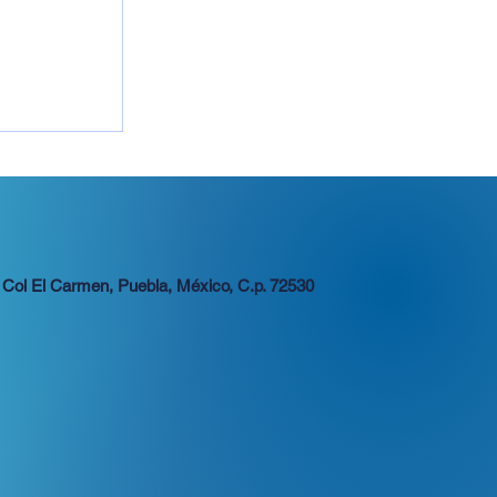
 Col El Carmen, Puebla, México, C.p. 72530