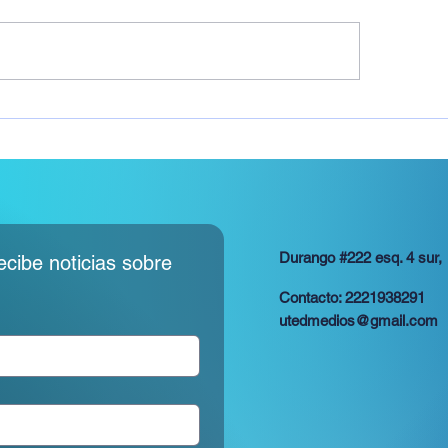
ender la Planeación
anciera es clave para el
to de todo emprendedor
Durango #222 esq. 4 sur,
ibe noticias sobre 
Contacto: 2221938291
utedmedios@gmail.com