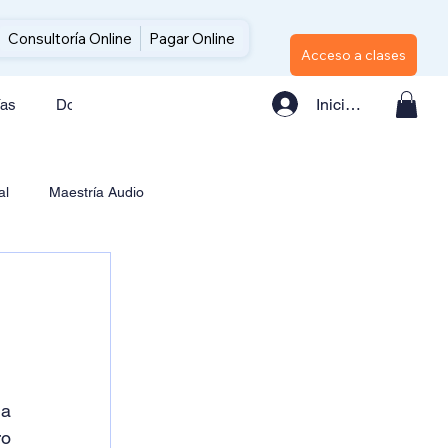
Consultoría Online
Pagar Online
Acceso a clases
Iniciar sesión
ías
Doctorados
Consultoría Online
Pagar Online
al
Maestría Audio
a 
o 