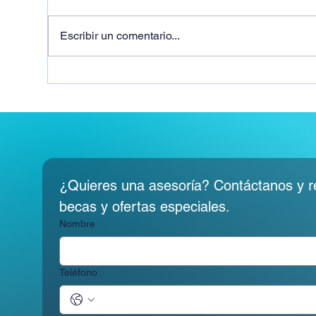
Escribir un comentario...
Alta Dirección de Empresas
Ent
una oportunidad para quienes
Fin
buscan crecer en el mundo
éxi
empresarial
¿Quieres una asesoría? Contáctanos y rec
becas y ofertas especiales.
Nombre
Teléfono