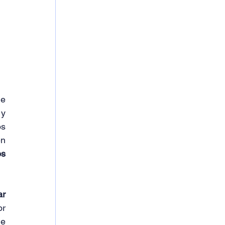
e 
y 
s 
estudiantes aprenden a utilizar herramientas tecnológicas y metodológicas que les permiten 
s 
r 
r 
e 