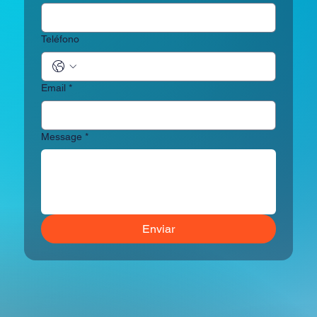
Teléfono
Email
*
Message
*
Enviar