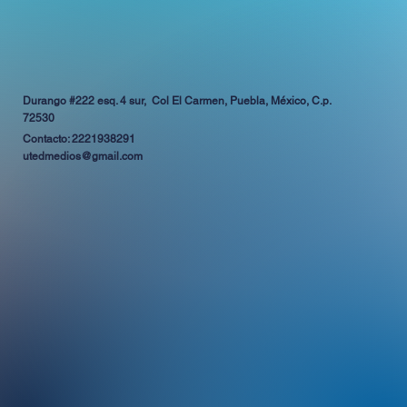
Durango #222 esq. 4 sur, Col El Carmen, Puebla, México, C.p.
72530
Contacto: 2221938291
utedmedios@gmail.com